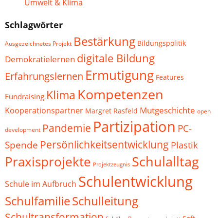
Umwelt & Klima
Schlagwörter
Bestärkung
Bildungspolitik
Ausgezeichnetes Projekt
digitale Bildung
Demokratielernen
Ermutigung
Erfahrungslernen
Features
Kompetenzen
Klima
Fundraising
Mutgeschichte
Kooperationspartner
Margret Rasfeld
open
Partizipation
Pandemie
PC-
development
Persönlichkeitsentwicklung
Spende
Plastik
Schulalltag
Praxisprojekte
Projektzeugnis
Schulentwicklung
Schule im Aufbruch
Schulfamilie
Schulleitung
Schultransformation