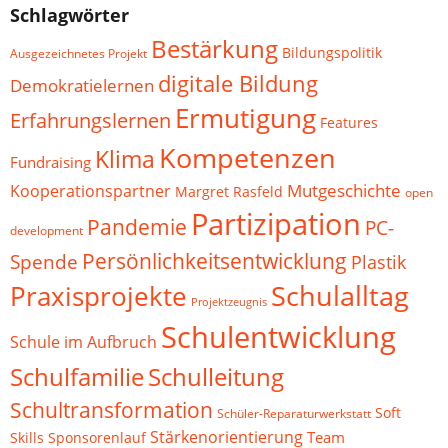
Schlagwörter
Bestärkung
Bildungspolitik
Ausgezeichnetes Projekt
digitale Bildung
Demokratielernen
Ermutigung
Erfahrungslernen
Features
Kompetenzen
Klima
Fundraising
Mutgeschichte
Kooperationspartner
Margret Rasfeld
open
Partizipation
Pandemie
PC-
development
Persönlichkeitsentwicklung
Spende
Plastik
Schulalltag
Praxisprojekte
Projektzeugnis
Schulentwicklung
Schule im Aufbruch
Schulfamilie
Schulleitung
Schultransformation
Soft
Schüler-Reparaturwerkstatt
Stärkenorientierung
Team
Skills
Sponsorenlauf