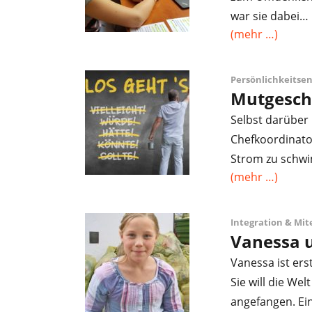
war sie dabei…
(mehr …)
Persönlichkeitse
Mutgeschi
Selbst darüber 
Chefkoordinato
Strom zu schwi
(mehr …)
Integration & Mi
Vanessa u
Vanessa ist ers
Sie will die Wel
angefangen. Ein