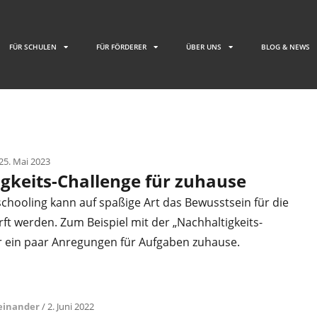
FÜR SCHULEN
FÜR FÖRDERER
ÜBER UNS
BLOG & NEWS
25. Mai 2023
gkeits-Challenge für zuhause
hooling kann auf spaßige Art das Bewusstsein für die
t werden. Zum Beispiel mit der „Nachhaltigkeits-
er ein paar Anregungen für Aufgaben zuhause.
teinander
/ 2. Juni 2022