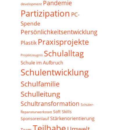
Pandemie
development
Partizipation
PC-
Spende
Persönlichkeitsentwicklung
Praxisprojekte
Plastik
Schulalltag
Projektzeugnis
Schule im Aufbruch
Schulentwicklung
Schulfamilie
Schulleitung
Schultransformation
Schüler-
Soft Skills
Reparaturwerkstatt
Stärkenorientierung
Sponsorenlauf
Teilhabe
Umwelt
Team