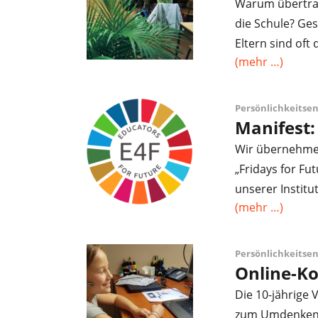
Warum übertrag
die Schule? Ges
Eltern sind oft 
(mehr …)
Persönlichkeitse
Manifest:
Wir übernehmen
„Fridays for Fu
unserer Institu
(mehr …)
Persönlichkeitse
Online-Ko
Die 10-jährige 
zum Umdenken b