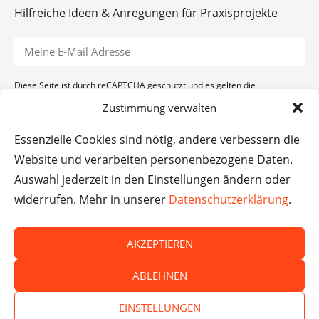
Hilfreiche Ideen & Anregungen für Praxisprojekte
Diese Seite ist durch reCAPTCHA geschützt und es gelten die
Datenschutzerklärung
und
Nutzungsbedingungen
von Google.
Zustimmung verwalten
ANMELDEN
Essenzielle Cookies sind nötig, andere verbessern die
Website und verarbeiten personenbezogene Daten.
Auswahl jederzeit in den Einstellungen ändern oder
widerrufen. Mehr in unserer
Datenschutzerklärung
.
AKZEPTIEREN
ABLEHNEN
EINSTELLUNGEN
© Das macht Schule 2026 – Das macht Schule haftet