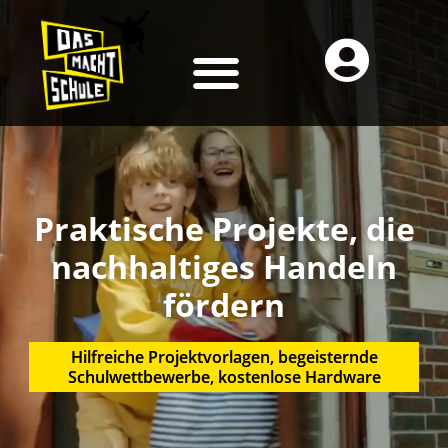
Praktische Projekte, die
nachhaltiges Handeln
fördern
Hilfreiche Projektvorlagen, begeisternde
Schulwettbewerbe, kostenlose Hardware