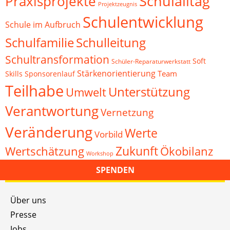
Schulalltag
Praxisprojekte
Projektzeugnis
Schulentwicklung
Schule im Aufbruch
Schulfamilie
Schulleitung
Schultransformation
Soft
Schüler-Reparaturwerkstatt
Stärkenorientierung
Team
Skills
Sponsorenlauf
Teilhabe
Unterstützung
Umwelt
Verantwortung
Vernetzung
Veränderung
Werte
Vorbild
Zukunft
Wertschätzung
Ökobilanz
Workshop
SPENDEN
Über uns
Presse
Jobs