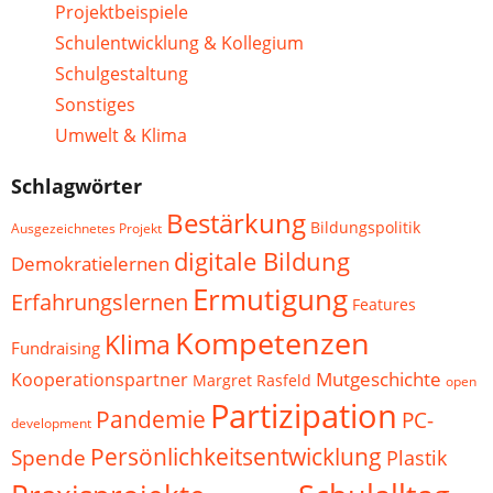
Projektbeispiele
Schulentwicklung & Kollegium
Schulgestaltung
Sonstiges
Umwelt & Klima
Schlagwörter
Bestärkung
Bildungspolitik
Ausgezeichnetes Projekt
digitale Bildung
Demokratielernen
Ermutigung
Erfahrungslernen
Features
Kompetenzen
Klima
Fundraising
Mutgeschichte
Kooperationspartner
Margret Rasfeld
open
Partizipation
Pandemie
PC-
development
Persönlichkeitsentwicklung
Spende
Plastik