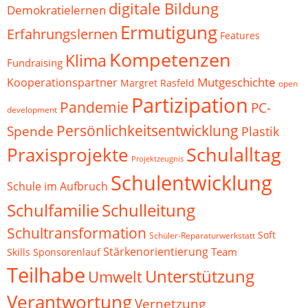
digitale Bildung
Demokratielernen
Ermutigung
Erfahrungslernen
Features
Kompetenzen
Klima
Fundraising
Mutgeschichte
Kooperationspartner
Margret Rasfeld
open
Partizipation
Pandemie
PC-
development
Persönlichkeitsentwicklung
Spende
Plastik
Schulalltag
Praxisprojekte
Projektzeugnis
Schulentwicklung
Schule im Aufbruch
Schulfamilie
Schulleitung
Schultransformation
Soft
Schüler-Reparaturwerkstatt
Stärkenorientierung
Team
Skills
Sponsorenlauf
Teilhabe
Unterstützung
Umwelt
Verantwortung
Vernetzung