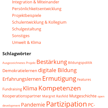
Integration & Miteinander
Persönlichkeitsentwicklung
Projektbeispiele
Schulentwicklung & Kollegium
Schulgestaltung
Sonstiges
Umwelt & Klima
Schlagwörter
Bestärkung
Bildungspolitik
Ausgezeichnetes Projekt
digitale Bildung
Demokratielernen
Ermutigung
Erfahrungslernen
Features
Kompetenzen
Klima
Fundraising
Mutgeschichte
Kooperationspartner
Margret Rasfeld
open
Partizipation
Pandemie
PC-
development