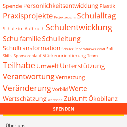
Persönlichkeitsentwicklung
Spende
Plastik
Schulalltag
Praxisprojekte
Projektzeugnis
Schulentwicklung
Schule im Aufbruch
Schulfamilie
Schulleitung
Schultransformation
Soft
Schüler-Reparaturwerkstatt
Stärkenorientierung
Team
Skills
Sponsorenlauf
Teilhabe
Unterstützung
Umwelt
Verantwortung
Vernetzung
Veränderung
Werte
Vorbild
Zukunft
Wertschätzung
Ökobilanz
Workshop
SPENDEN
Über uns