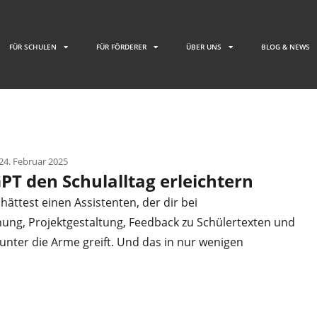
FÜR SCHULEN
FÜR FÖRDERER
ÜBER UNS
BLOG & NEWS
24. Februar 2025
PT den Schulalltag erleichtern
u hättest einen Assistenten, der dir bei
nung, Projektgestaltung, Feedback zu Schülertexten und
unter die Arme greift. Und das in nur wenigen