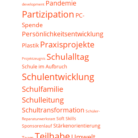
Pandemie
development
Partizipation
PC-
Spende
Persönlichkeitsentwicklung
Praxisprojekte
Plastik
Schulalltag
Projektzeugnis
Schule im Aufbruch
Schulentwicklung
Schulfamilie
Schulleitung
Schultransformation
Schüler-
Soft Skills
Reparaturwerkstatt
Stärkenorientierung
Sponsorenlauf
Teilhabe
Umwelt
Team