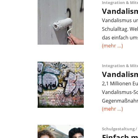
Integration & Mi
Vandalis
Vandalismus un
Schulalltag. W
das einfach um
(mehr …)
Integration & Mi
Vandalis
2,1 Millionen E
Vandalismus-S
Gegenmaßnahmen
(mehr …)
Schulgestaltung
/
Einfach 