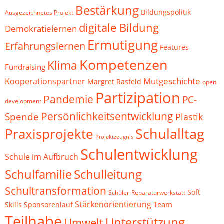
Bestärkung
Bildungspolitik
Ausgezeichnetes Projekt
digitale Bildung
Demokratielernen
Ermutigung
Erfahrungslernen
Features
Kompetenzen
Klima
Fundraising
Mutgeschichte
Kooperationspartner
Margret Rasfeld
open
Partizipation
Pandemie
PC-
development
Persönlichkeitsentwicklung
Spende
Plastik
Schulalltag
Praxisprojekte
Projektzeugnis
Schulentwicklung
Schule im Aufbruch
Schulfamilie
Schulleitung
Schultransformation
Soft
Schüler-Reparaturwerkstatt
Stärkenorientierung
Team
Skills
Sponsorenlauf
Teilhabe
Unterstützung
Umwelt