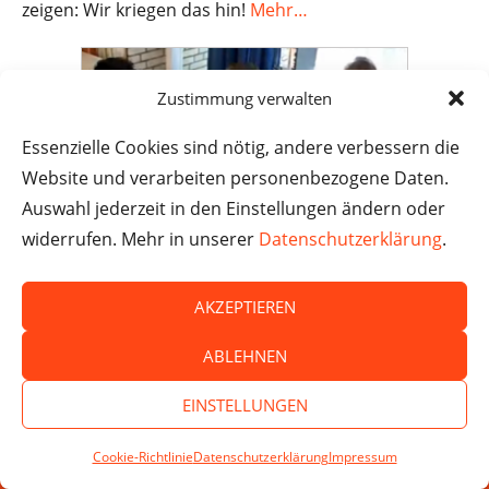
zeigen: Wir kriegen das hin!
Mehr…
Zustimmung verwalten
Essenzielle Cookies sind nötig, andere verbessern die
Website und verarbeiten personenbezogene Daten.
Auswahl jederzeit in den Einstellungen ändern oder
widerrufen. Mehr in unserer
Datenschutzerklärung
.
AKZEPTIEREN
ABLEHNEN
EINSTELLUNGEN
ZDF logo!
ZDF logo! zu Besuch an der
Cookie-Richtlinie
Datenschutzerklärung
Impressum
SPENDEN
Stadtteilschule Bahrenfeld