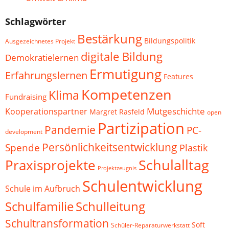
Schlagwörter
Bestärkung
Bildungspolitik
Ausgezeichnetes Projekt
digitale Bildung
Demokratielernen
Ermutigung
Erfahrungslernen
Features
Kompetenzen
Klima
Fundraising
Mutgeschichte
Kooperationspartner
Margret Rasfeld
open
Partizipation
Pandemie
PC-
development
Persönlichkeitsentwicklung
Spende
Plastik
Schulalltag
Praxisprojekte
Projektzeugnis
Schulentwicklung
Schule im Aufbruch
Schulfamilie
Schulleitung
Schultransformation
Soft
Schüler-Reparaturwerkstatt