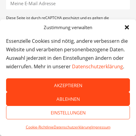
Diese Seite ist durch reCAPTCHA geschützt und es gelten die
Datenschutzerklärung
und
Nutzungsbedingungen
von Google.
Zustimmung verwalten
ANMELDEN
Essenzielle Cookies sind nötig, andere verbessern die
Website und verarbeiten personenbezogene Daten.
Auswahl jederzeit in den Einstellungen ändern oder
widerrufen. Mehr in unserer
Datenschutzerklärung
.
AKZEPTIEREN
ABLEHNEN
EINSTELLUNGEN
© Das macht Schule 2026 – Das macht Schule haftet
nicht für die Inhalte externer Websites.
Cookie-Richtlinie
Datenschutzerklärung
Impressum