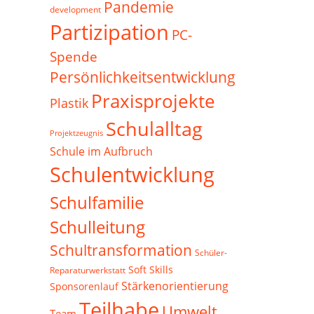
Pandemie
development
Partizipation
PC-
Spende
Persönlichkeitsentwicklung
Praxisprojekte
Plastik
Schulalltag
Projektzeugnis
Schule im Aufbruch
Schulentwicklung
Schulfamilie
Schulleitung
Schultransformation
Schüler-
Soft Skills
Reparaturwerkstatt
Stärkenorientierung
Sponsorenlauf
Teilhabe
Umwelt
Team