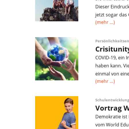
Dieser Eindruck 
jetzt sogar das 
(mehr …)
Persönlichkeitse
Crisitunit
COVID-19, ein 
haben kann. Viel
einmal von ein
(mehr …)
Schulentwicklung
Vortrag W
Demokratie ist 
vom World Educ