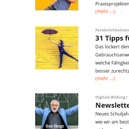
Praxisprojekte
(mehr …)
Persönlichkeitse
31 Tipps 
Das lockert den
Gebrauchsanwei
welche Fähigkei
besser zurecht
(mehr …)
Digitale Bildung
/ 
Newslett
Neues Schuljahr
wie wir am best