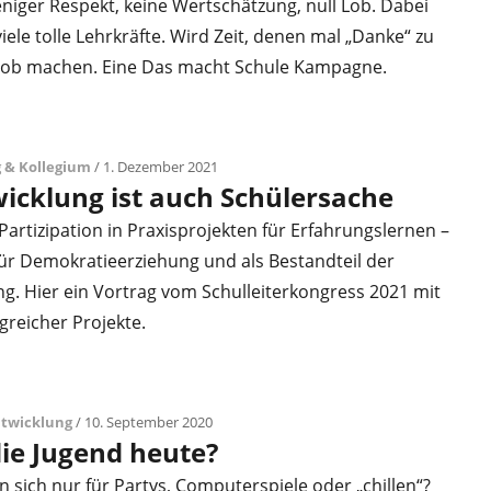
niger Respekt, keine Wertschätzung, null Lob. Dabei
viele tolle Lehrkräfte. Wird Zeit, denen mal „Danke“ zu
 Job machen. Eine Das macht Schule Kampagne.
 & Kollegium
/ 1. Dezember 2021
icklung ist auch Schülersache
artizipation in Praxisprojekten für Erfahrungslernen –
für Demokratieerziehung und als Bestandteil der
g. Hier ein Vortrag vom Schulleiterkongress 2021 mit
lgreicher Projekte.
ntwicklung
/ 10. September 2020
die Jugend heute?
en sich nur für Partys, Computerspiele oder „chillen“?