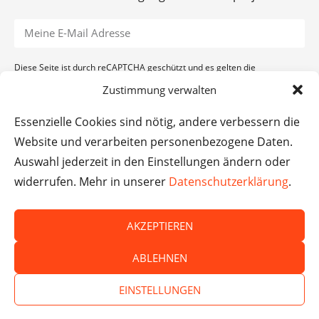
Diese Seite ist durch reCAPTCHA geschützt und es gelten die
Datenschutzerklärung
und
Nutzungsbedingungen
von Google.
Zustimmung verwalten
ANMELDEN
Essenzielle Cookies sind nötig, andere verbessern die
Website und verarbeiten personenbezogene Daten.
Auswahl jederzeit in den Einstellungen ändern oder
widerrufen. Mehr in unserer
Datenschutzerklärung
.
AKZEPTIEREN
ABLEHNEN
EINSTELLUNGEN
© Das macht Schule 2026 – Das macht Schule haftet
nicht für die Inhalte externer Websites.