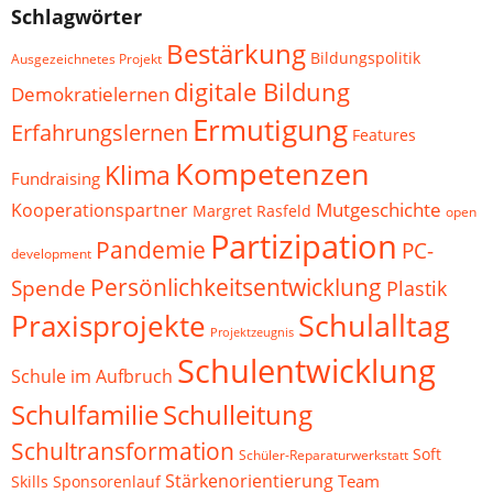
Schlagwörter
Bestärkung
Bildungspolitik
Ausgezeichnetes Projekt
digitale Bildung
Demokratielernen
Ermutigung
Erfahrungslernen
Features
Kompetenzen
Klima
Fundraising
Mutgeschichte
Kooperationspartner
Margret Rasfeld
open
Partizipation
Pandemie
PC-
development
Persönlichkeitsentwicklung
Spende
Plastik
Schulalltag
Praxisprojekte
Projektzeugnis
Schulentwicklung
Schule im Aufbruch
Schulfamilie
Schulleitung
Schultransformation
Soft
Schüler-Reparaturwerkstatt
Stärkenorientierung
Team
Skills
Sponsorenlauf