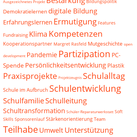
Bestärkung
Bildungspolitik
Ausgezeichnetes Projekt
digitale Bildung
Demokratielernen
Ermutigung
Erfahrungslernen
Features
Kompetenzen
Klima
Fundraising
Mutgeschichte
Kooperationspartner
Margret Rasfeld
open
Partizipation
Pandemie
PC-
development
Persönlichkeitsentwicklung
Spende
Plastik
Schulalltag
Praxisprojekte
Projektzeugnis
Schulentwicklung
Schule im Aufbruch
Schulfamilie
Schulleitung
Schultransformation
Soft
Schüler-Reparaturwerkstatt
Stärkenorientierung
Team
Skills
Sponsorenlauf
Teilhabe
Unterstützung
Umwelt