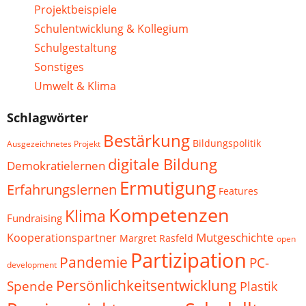
Projektbeispiele
Schulentwicklung & Kollegium
Schulgestaltung
Sonstiges
Umwelt & Klima
Schlagwörter
Bestärkung
Bildungspolitik
Ausgezeichnetes Projekt
digitale Bildung
Demokratielernen
Ermutigung
Erfahrungslernen
Features
Kompetenzen
Klima
Fundraising
Mutgeschichte
Kooperationspartner
Margret Rasfeld
open
Partizipation
Pandemie
PC-
development
Persönlichkeitsentwicklung
Spende
Plastik