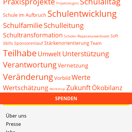
Schulalltag
Praxisprojekte
Projektzeugnis
Schulentwicklung
Schule im Aufbruch
Schulfamilie
Schulleitung
Schultransformation
Soft
Schüler-Reparaturwerkstatt
Stärkenorientierung
Team
Skills
Sponsorenlauf
Teilhabe
Unterstützung
Umwelt
Verantwortung
Vernetzung
Veränderung
Werte
Vorbild
Zukunft
Wertschätzung
Ökobilanz
Workshop
SPENDEN
Über uns
Presse