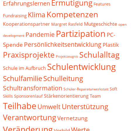
Ermutigung
Erfahrungslernen
Features
Kompetenzen
Klima
Fundraising
Mutgeschichte
Kooperationspartner
Margret Rasfeld
open
Partizipation
Pandemie
PC-
development
Persönlichkeitsentwicklung
Spende
Plastik
Schulalltag
Praxisprojekte
Projektzeugnis
Schulentwicklung
Schule im Aufbruch
Schulfamilie
Schulleitung
Schultransformation
Soft
Schüler-Reparaturwerkstatt
Stärkenorientierung
Team
Skills
Sponsorenlauf
Teilhabe
Unterstützung
Umwelt
Verantwortung
Vernetzung
Veränderung
Werte
Vorbild