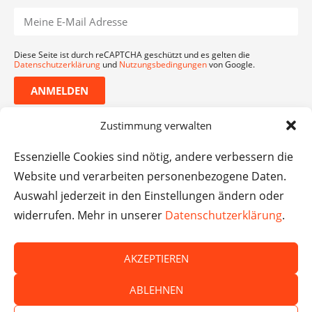
Diese Seite ist durch reCAPTCHA geschützt und es gelten die
Datenschutzerklärung
und
Nutzungsbedingungen
von Google.
ANMELDEN
Zustimmung verwalten
Essenzielle Cookies sind nötig, andere verbessern die
Website und verarbeiten personenbezogene Daten.
Auswahl jederzeit in den Einstellungen ändern oder
widerrufen. Mehr in unserer
Datenschutzerklärung
.
AKZEPTIEREN
© Das macht Schule 2026 – Das macht Schule haftet
ABLEHNEN
nicht für die Inhalte externer Websites.