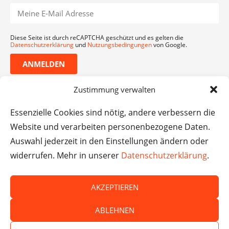
Diese Seite ist durch reCAPTCHA geschützt und es gelten die
Datenschutzerklärung
und
Nutzungsbedingungen
von Google.
ANMELDEN
Zustimmung verwalten
Essenzielle Cookies sind nötig, andere verbessern die
Website und verarbeiten personenbezogene Daten.
Auswahl jederzeit in den Einstellungen ändern oder
widerrufen. Mehr in unserer
Datenschutzerklärung
.
AKZEPTIEREN
© Das macht Schule 2026 – Das macht Schule haftet
ABLEHNEN
nicht für die Inhalte externer Websites.