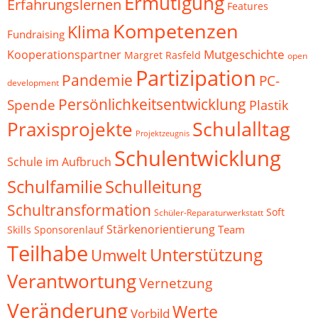
Ermutigung
Erfahrungslernen
Features
Kompetenzen
Klima
Fundraising
Mutgeschichte
Kooperationspartner
Margret Rasfeld
open
Partizipation
Pandemie
PC-
development
Persönlichkeitsentwicklung
Spende
Plastik
Schulalltag
Praxisprojekte
Projektzeugnis
Schulentwicklung
Schule im Aufbruch
Schulfamilie
Schulleitung
Schultransformation
Soft
Schüler-Reparaturwerkstatt
Stärkenorientierung
Team
Skills
Sponsorenlauf
Teilhabe
Unterstützung
Umwelt
Verantwortung
Vernetzung
Veränderung
Werte
Vorbild