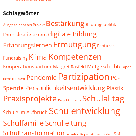
Schlagwörter
Bestärkung
Bildungspolitik
Ausgezeichnetes Projekt
digitale Bildung
Demokratielernen
Ermutigung
Erfahrungslernen
Features
Kompetenzen
Klima
Fundraising
Mutgeschichte
Kooperationspartner
Margret Rasfeld
open
Partizipation
Pandemie
PC-
development
Persönlichkeitsentwicklung
Spende
Plastik
Schulalltag
Praxisprojekte
Projektzeugnis
Schulentwicklung
Schule im Aufbruch
Schulfamilie
Schulleitung
Schultransformation
Soft
Schüler-Reparaturwerkstatt