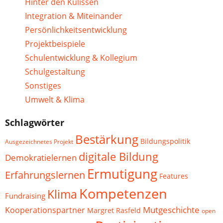
Hinter den Kulissen
Integration & Miteinander
Persönlichkeitsentwicklung
Projektbeispiele
Schulentwicklung & Kollegium
Schulgestaltung
Sonstiges
Umwelt & Klima
Schlagwörter
Bestärkung
Bildungspolitik
Ausgezeichnetes Projekt
digitale Bildung
Demokratielernen
Ermutigung
Erfahrungslernen
Features
Kompetenzen
Klima
Fundraising
Mutgeschichte
Kooperationspartner
Margret Rasfeld
open