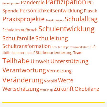
Partizipation
Pandemie
PC-
development
Persönlichkeitsentwicklung
Spende
Plastik
Schulalltag
Praxisprojekte
Projektzeugnis
Schulentwicklung
Schule im Aufbruch
Schulfamilie
Schulleitung
Schultransformation
Soft
Schüler-Reparaturwerkstatt
Stärkenorientierung
Team
Skills
Sponsorenlauf
Teilhabe
Unterstützung
Umwelt
Verantwortung
Vernetzung
Veränderung
Werte
Vorbild
Zukunft
Wertschätzung
Ökobilanz
Workshop