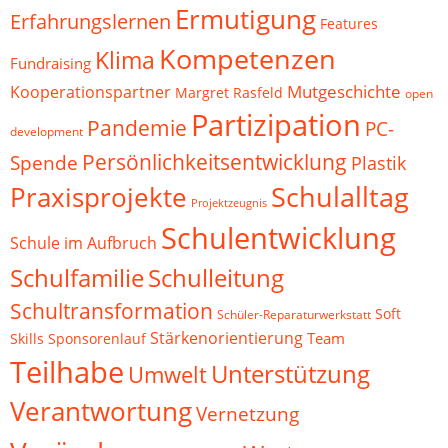
Ermutigung
Erfahrungslernen
Features
Kompetenzen
Klima
Fundraising
Mutgeschichte
Kooperationspartner
Margret Rasfeld
open
Partizipation
Pandemie
PC-
development
Persönlichkeitsentwicklung
Spende
Plastik
Schulalltag
Praxisprojekte
Projektzeugnis
Schulentwicklung
Schule im Aufbruch
Schulfamilie
Schulleitung
Schultransformation
Soft
Schüler-Reparaturwerkstatt
Stärkenorientierung
Team
Skills
Sponsorenlauf
Teilhabe
Unterstützung
Umwelt
Verantwortung
Vernetzung