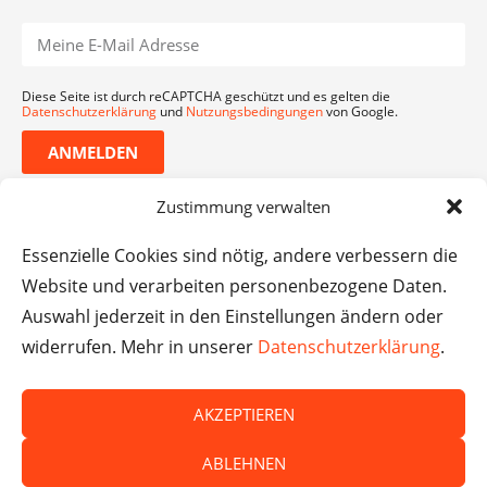
Diese Seite ist durch reCAPTCHA geschützt und es gelten die
Datenschutzerklärung
und
Nutzungsbedingungen
von Google.
ANMELDEN
Zustimmung verwalten
Essenzielle Cookies sind nötig, andere verbessern die
Website und verarbeiten personenbezogene Daten.
Auswahl jederzeit in den Einstellungen ändern oder
widerrufen. Mehr in unserer
Datenschutzerklärung
.
AKZEPTIEREN
© Das macht Schule 2026 – Das macht Schule haftet
ABLEHNEN
nicht für die Inhalte externer Websites.