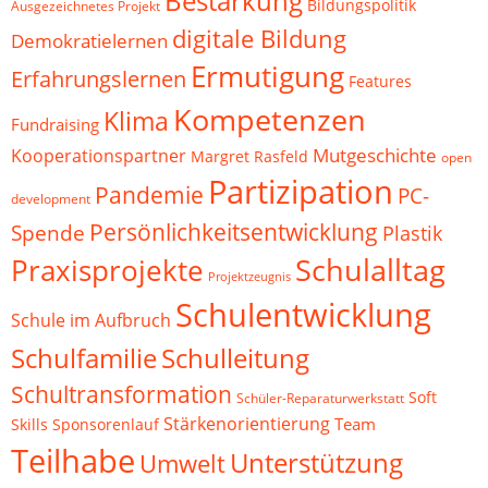
Bestärkung
Bildungspolitik
Ausgezeichnetes Projekt
digitale Bildung
Demokratielernen
Ermutigung
Erfahrungslernen
Features
Kompetenzen
Klima
Fundraising
Mutgeschichte
Kooperationspartner
Margret Rasfeld
open
Partizipation
Pandemie
PC-
development
Persönlichkeitsentwicklung
Spende
Plastik
Schulalltag
Praxisprojekte
Projektzeugnis
Schulentwicklung
Schule im Aufbruch
Schulfamilie
Schulleitung
Schultransformation
Soft
Schüler-Reparaturwerkstatt
Stärkenorientierung
Team
Skills
Sponsorenlauf
Teilhabe
Unterstützung
Umwelt