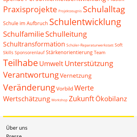
Schulalltag
Praxisprojekte
Projektzeugnis
Schulentwicklung
Schule im Aufbruch
Schulfamilie
Schulleitung
Schultransformation
Soft
Schüler-Reparaturwerkstatt
Stärkenorientierung
Team
Skills
Sponsorenlauf
Teilhabe
Unterstützung
Umwelt
Verantwortung
Vernetzung
Veränderung
Werte
Vorbild
Zukunft
Wertschätzung
Ökobilanz
Workshop
Über uns
Presse