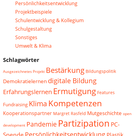
Persönlichkeitsentwicklung
Projektbeispiele
Schulentwicklung & Kollegium
Schulgestaltung
Sonstiges
Umwelt & Klima
Schlagwörter
Bestärkung
Bildungspolitik
Ausgezeichnetes Projekt
digitale Bildung
Demokratielernen
Ermutigung
Erfahrungslernen
Features
Kompetenzen
Klima
Fundraising
Mutgeschichte
Kooperationspartner
Margret Rasfeld
open
Partizipation
Pandemie
PC-
development
Persönlichkeitsentwicklung
Spende
Plastik