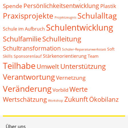
Persönlichkeitsentwicklung
Spende
Plastik
Schulalltag
Praxisprojekte
Projektzeugnis
Schulentwicklung
Schule im Aufbruch
Schulfamilie
Schulleitung
Schultransformation
Soft
Schüler-Reparaturwerkstatt
Stärkenorientierung
Team
Skills
Sponsorenlauf
Teilhabe
Unterstützung
Umwelt
Verantwortung
Vernetzung
Veränderung
Werte
Vorbild
Zukunft
Wertschätzung
Ökobilanz
Workshop
Über uns