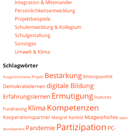
Integration & Miteinander
Persönlichkeitsentwicklung
Projektbeispiele
Schulentwicklung & Kollegium
Schulgestaltung
Sonstiges
Umwelt & Klima
Schlagwörter
Bestärkung
Bildungspolitik
Ausgezeichnetes Projekt
digitale Bildung
Demokratielernen
Ermutigung
Erfahrungslernen
Features
Kompetenzen
Klima
Fundraising
Mutgeschichte
Kooperationspartner
Margret Rasfeld
open
Partizipation
Pandemie
PC-
development