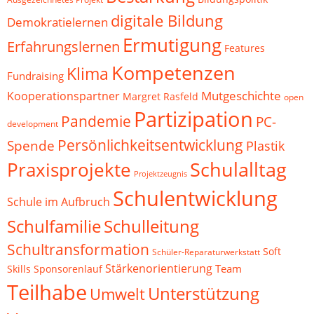
digitale Bildung
Demokratielernen
Ermutigung
Erfahrungslernen
Features
Kompetenzen
Klima
Fundraising
Mutgeschichte
Kooperationspartner
Margret Rasfeld
open
Partizipation
Pandemie
PC-
development
Persönlichkeitsentwicklung
Spende
Plastik
Schulalltag
Praxisprojekte
Projektzeugnis
Schulentwicklung
Schule im Aufbruch
Schulfamilie
Schulleitung
Schultransformation
Soft
Schüler-Reparaturwerkstatt
Stärkenorientierung
Team
Skills
Sponsorenlauf
Teilhabe
Unterstützung
Umwelt