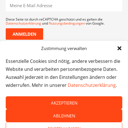
Diese Seite ist durch reCAPTCHA geschützt und es gelten die
Datenschutzerklärung
und
Nutzungsbedingungen
von Google.
ANMELDEN
Zustimmung verwalten
Essenzielle Cookies sind nötig, andere verbessern die
Website und verarbeiten personenbezogene Daten.
Auswahl jederzeit in den Einstellungen ändern oder
widerrufen. Mehr in unserer
Datenschutzerklärung
.
AKZEPTIEREN
© Das macht Schule 2026 – Das macht Schule haftet
ABLEHNEN
nicht für die Inhalte externer Websites.