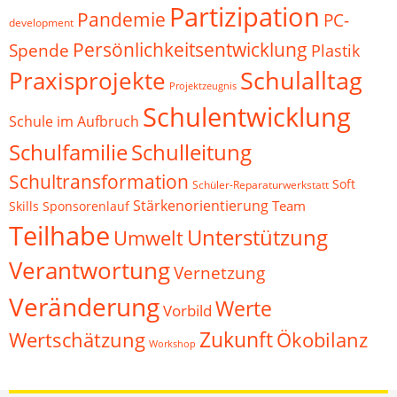
Partizipation
Pandemie
PC-
development
Persönlichkeitsentwicklung
Spende
Plastik
Schulalltag
Praxisprojekte
Projektzeugnis
Schulentwicklung
Schule im Aufbruch
Schulfamilie
Schulleitung
Schultransformation
Soft
Schüler-Reparaturwerkstatt
Stärkenorientierung
Team
Skills
Sponsorenlauf
Teilhabe
Unterstützung
Umwelt
Verantwortung
Vernetzung
Veränderung
Werte
Vorbild
Zukunft
Wertschätzung
Ökobilanz
Workshop