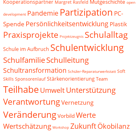
Mutgeschichte
Kooperationspartner
Margret Rasfeld
open
Partizipation
Pandemie
PC-
development
Persönlichkeitsentwicklung
Spende
Plastik
Schulalltag
Praxisprojekte
Projektzeugnis
Schulentwicklung
Schule im Aufbruch
Schulfamilie
Schulleitung
Schultransformation
Soft
Schüler-Reparaturwerkstatt
Stärkenorientierung
Team
Skills
Sponsorenlauf
Teilhabe
Unterstützung
Umwelt
Verantwortung
Vernetzung
Veränderung
Werte
Vorbild
Zukunft
Wertschätzung
Ökobilanz
Workshop