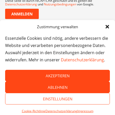
Diese Seite ist durch reCAPTCHA geschützt und es gelten die
Datenschutzerklärung
und
Nutzungsbedingungen
von Google.
ANMELDEN
Zustimmung verwalten
Essenzielle Cookies sind nötig, andere verbessern die
Website und verarbeiten personenbezogene Daten.
Auswahl jederzeit in den Einstellungen ändern oder
widerrufen. Mehr in unserer
Datenschutzerklärung
.
AKZEPTIEREN
© Das macht Schule 2026 – Das macht Schule haftet
ABLEHNEN
nicht für die Inhalte externer Websites.
EINSTELLUNGEN
Cookie-Richtlinie
Datenschutzerklärung
Impressum
SPENDEN