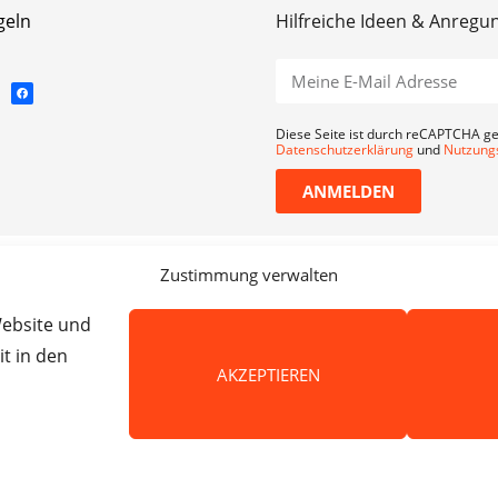
geln
Hilfreiche Ideen & Anregu
Diese Seite ist durch reCAPTCHA ge
Datenschutzerklärung
und
Nutzung
ANMELDEN
Zustimmung verwalten
Website und
t in den
AKZEPTIEREN
 macht Schule haftet nicht für die Inhalte externer Websit