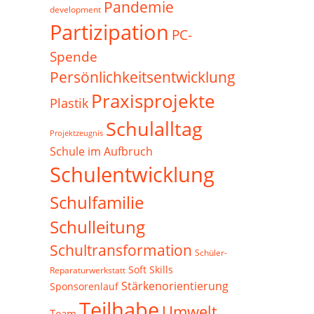
Pandemie
development
Partizipation
PC-
Spende
Persönlichkeitsentwicklung
Praxisprojekte
Plastik
Schulalltag
Projektzeugnis
Schule im Aufbruch
Schulentwicklung
Schulfamilie
Schulleitung
Schultransformation
Schüler-
Soft Skills
Reparaturwerkstatt
Stärkenorientierung
Sponsorenlauf
Teilhabe
Umwelt
Team