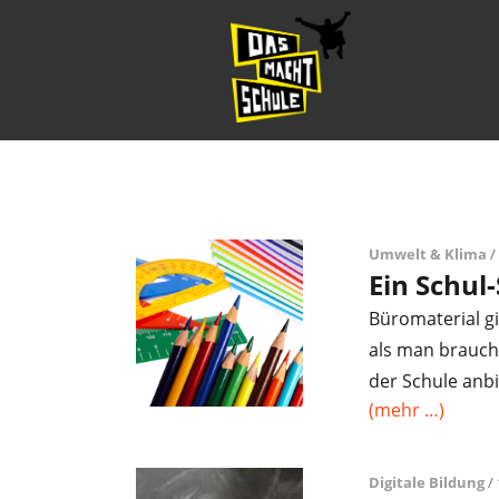
Umwelt & Klima
/ 
Ein Schul
Büromaterial gi
als man brauch
der Schule anbi
(mehr …)
Digitale Bildung
/ 