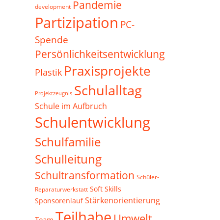
Pandemie
development
Partizipation
PC-
Spende
Persönlichkeitsentwicklung
Praxisprojekte
Plastik
Schulalltag
Projektzeugnis
Schule im Aufbruch
Schulentwicklung
Schulfamilie
Schulleitung
Schultransformation
Schüler-
Soft Skills
Reparaturwerkstatt
Stärkenorientierung
Sponsorenlauf
Teilhabe
Umwelt
Team