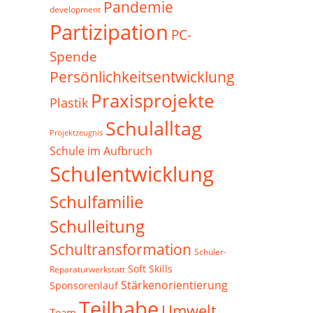
Pandemie
development
Partizipation
PC-
Spende
Persönlichkeitsentwicklung
Praxisprojekte
Plastik
Schulalltag
Projektzeugnis
Schule im Aufbruch
Schulentwicklung
Schulfamilie
Schulleitung
Schultransformation
Schüler-
Soft Skills
Reparaturwerkstatt
Stärkenorientierung
Sponsorenlauf
Teilhabe
Umwelt
Team