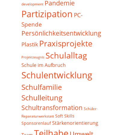
Pandemie
development
Partizipation
PC-
Spende
Persönlichkeitsentwicklung
Praxisprojekte
Plastik
Schulalltag
Projektzeugnis
Schule im Aufbruch
Schulentwicklung
Schulfamilie
Schulleitung
Schultransformation
Schüler-
Soft Skills
Reparaturwerkstatt
Stärkenorientierung
Sponsorenlauf
Teilhabe
Umwelt
Team