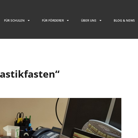
FÜR SCHULEN
FÜR FÖRDERER
ÜBER UNS
BLOG & NEWS
astikfasten“