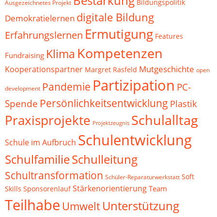
Bestärkung
Bildungspolitik
Ausgezeichnetes Projekt
digitale Bildung
Demokratielernen
Ermutigung
Erfahrungslernen
Features
Kompetenzen
Klima
Fundraising
Mutgeschichte
Kooperationspartner
Margret Rasfeld
open
Partizipation
Pandemie
PC-
development
Persönlichkeitsentwicklung
Spende
Plastik
Schulalltag
Praxisprojekte
Projektzeugnis
Schulentwicklung
Schule im Aufbruch
Schulfamilie
Schulleitung
Schultransformation
Soft
Schüler-Reparaturwerkstatt
Stärkenorientierung
Team
Skills
Sponsorenlauf
Teilhabe
Unterstützung
Umwelt