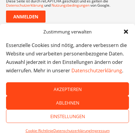
Diese Seite ist durch reCAPTCHA geschützt und es gelten die
Datenschutzerklärung
und
Nutzungsbedingungen
von Google.
ANMELDEN
Zustimmung verwalten
Essenzielle Cookies sind nötig, andere verbessern die
Website und verarbeiten personenbezogene Daten.
Auswahl jederzeit in den Einstellungen ändern oder
widerrufen. Mehr in unserer
Datenschutzerklärung
.
AKZEPTIEREN
© Das macht Schule 2026 – Das macht Schule haftet
ABLEHNEN
nicht für die Inhalte externer Websites.
EINSTELLUNGEN
Cookie-Richtlinie
Datenschutzerklärung
Impressum
SPENDEN