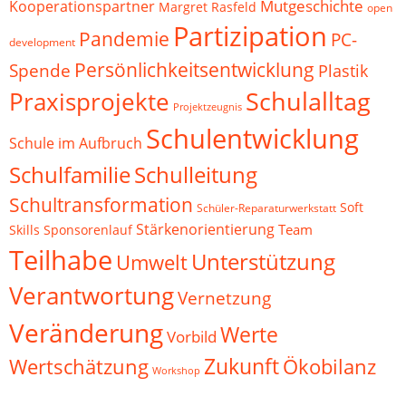
Mutgeschichte
Kooperationspartner
Margret Rasfeld
open
Partizipation
Pandemie
PC-
development
Persönlichkeitsentwicklung
Spende
Plastik
Schulalltag
Praxisprojekte
Projektzeugnis
Schulentwicklung
Schule im Aufbruch
Schulfamilie
Schulleitung
Schultransformation
Soft
Schüler-Reparaturwerkstatt
Stärkenorientierung
Team
Skills
Sponsorenlauf
Teilhabe
Unterstützung
Umwelt
Verantwortung
Vernetzung
Veränderung
Werte
Vorbild
Zukunft
Wertschätzung
Ökobilanz
Workshop