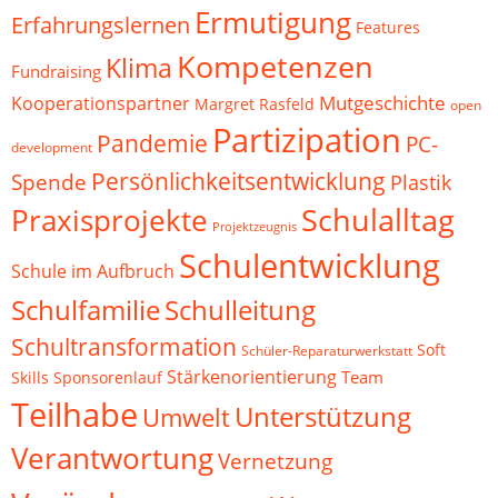
Ermutigung
Erfahrungslernen
Features
Kompetenzen
Klima
Fundraising
Mutgeschichte
Kooperationspartner
Margret Rasfeld
open
Partizipation
Pandemie
PC-
development
Persönlichkeitsentwicklung
Spende
Plastik
Schulalltag
Praxisprojekte
Projektzeugnis
Schulentwicklung
Schule im Aufbruch
Schulfamilie
Schulleitung
Schultransformation
Soft
Schüler-Reparaturwerkstatt
Stärkenorientierung
Team
Skills
Sponsorenlauf
Teilhabe
Unterstützung
Umwelt
Verantwortung
Vernetzung