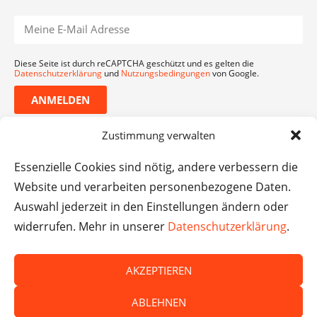
Diese Seite ist durch reCAPTCHA geschützt und es gelten die
Datenschutzerklärung
und
Nutzungsbedingungen
von Google.
ANMELDEN
Zustimmung verwalten
Essenzielle Cookies sind nötig, andere verbessern die
Website und verarbeiten personenbezogene Daten.
Auswahl jederzeit in den Einstellungen ändern oder
widerrufen. Mehr in unserer
Datenschutzerklärung
.
AKZEPTIEREN
© Das macht Schule 2026 – Das macht Schule haftet
ABLEHNEN
nicht für die Inhalte externer Websites.