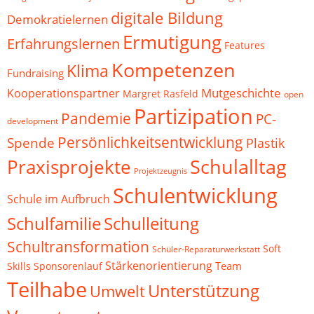
digitale Bildung
Demokratielernen
Ermutigung
Erfahrungslernen
Features
Kompetenzen
Klima
Fundraising
Mutgeschichte
Kooperationspartner
Margret Rasfeld
open
Partizipation
Pandemie
PC-
development
Persönlichkeitsentwicklung
Spende
Plastik
Schulalltag
Praxisprojekte
Projektzeugnis
Schulentwicklung
Schule im Aufbruch
Schulfamilie
Schulleitung
Schultransformation
Soft
Schüler-Reparaturwerkstatt
Stärkenorientierung
Team
Skills
Sponsorenlauf
Teilhabe
Unterstützung
Umwelt