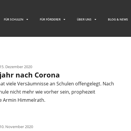
FÜR SCHULEN
FÜR FÖRDERER
ÜBER UNS
BLOG & NEWS
15. Dezember 2020
jahr nach Corona
at viele Versäumnisse an Schulen offengelegt. Nach
ule nicht mehr wie vorher sein, prophezeit
e Armin Himmelrath.
 10. November 2020