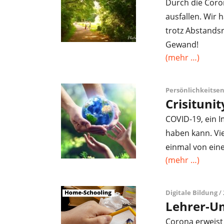
Durch die Coro
ausfallen. Wir
trotz Abstandsr
Gewand!
(mehr …)
Persönlichkeitse
Crisitunit
COVID-19, ein 
haben kann. Viel
einmal von ein
(mehr …)
Digitale Bildung
/ 
Lehrer-U
Corona erweist