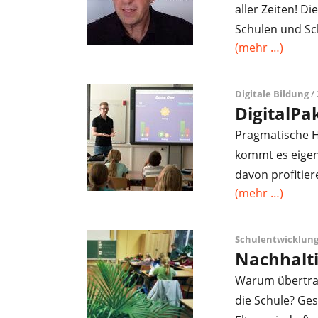
aller Zeiten! Di
Schulen und Sc
(mehr …)
Digitale Bildung
/ 
DigitalPak
Pragmatische Hi
kommt es eigen
davon profitie
(mehr …)
Schulentwicklung
Nachhalti
Warum übertrag
die Schule? Ges