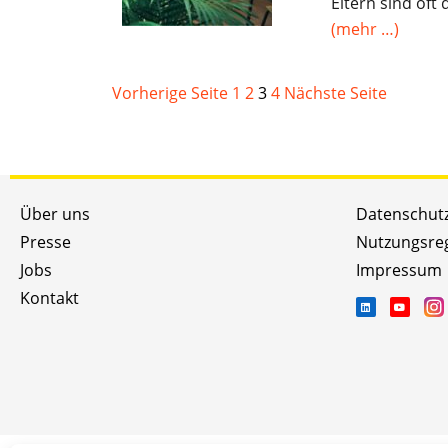
Eltern sind oft 
(mehr …)
Vorherige Seite
1
2
3
4
Nächste Seite
Über uns
Datenschut
Presse
Nutzungsre
Jobs
Impressum
Kontakt