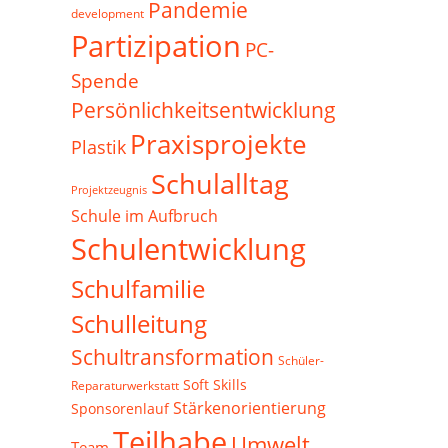
Pandemie
development
Partizipation
PC-
Spende
Persönlichkeitsentwicklung
Praxisprojekte
Plastik
Schulalltag
Projektzeugnis
Schule im Aufbruch
Schulentwicklung
Schulfamilie
Schulleitung
Schultransformation
Schüler-
Soft Skills
Reparaturwerkstatt
Stärkenorientierung
Sponsorenlauf
Teilhabe
Umwelt
Team