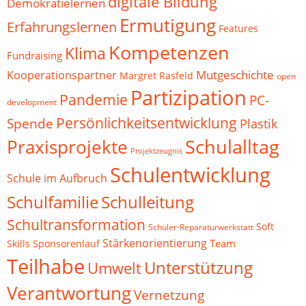
digitale Bildung
Demokratielernen
Ermutigung
Erfahrungslernen
Features
Kompetenzen
Klima
Fundraising
Mutgeschichte
Kooperationspartner
Margret Rasfeld
open
Partizipation
Pandemie
PC-
development
Persönlichkeitsentwicklung
Spende
Plastik
Schulalltag
Praxisprojekte
Projektzeugnis
Schulentwicklung
Schule im Aufbruch
Schulfamilie
Schulleitung
Schultransformation
Soft
Schüler-Reparaturwerkstatt
Stärkenorientierung
Team
Skills
Sponsorenlauf
Teilhabe
Unterstützung
Umwelt
Verantwortung
Vernetzung