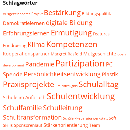
Schlagwörter
Bestärkung
Bildungspolitik
Ausgezeichnetes Projekt
digitale Bildung
Demokratielernen
Ermutigung
Erfahrungslernen
Features
Kompetenzen
Klima
Fundraising
Mutgeschichte
Kooperationspartner
Margret Rasfeld
open
Partizipation
Pandemie
PC-
development
Persönlichkeitsentwicklung
Spende
Plastik
Schulalltag
Praxisprojekte
Projektzeugnis
Schulentwicklung
Schule im Aufbruch
Schulfamilie
Schulleitung
Schultransformation
Soft
Schüler-Reparaturwerkstatt
Stärkenorientierung
Team
Skills
Sponsorenlauf