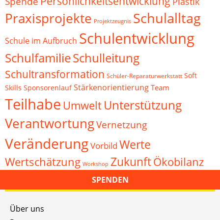
Persönlichkeitsentwicklung
Spende
Plastik
Schulalltag
Praxisprojekte
Projektzeugnis
Schulentwicklung
Schule im Aufbruch
Schulfamilie
Schulleitung
Schultransformation
Soft
Schüler-Reparaturwerkstatt
Stärkenorientierung
Team
Skills
Sponsorenlauf
Teilhabe
Unterstützung
Umwelt
Verantwortung
Vernetzung
Veränderung
Werte
Vorbild
Zukunft
Wertschätzung
Ökobilanz
Workshop
SPENDEN
Über uns