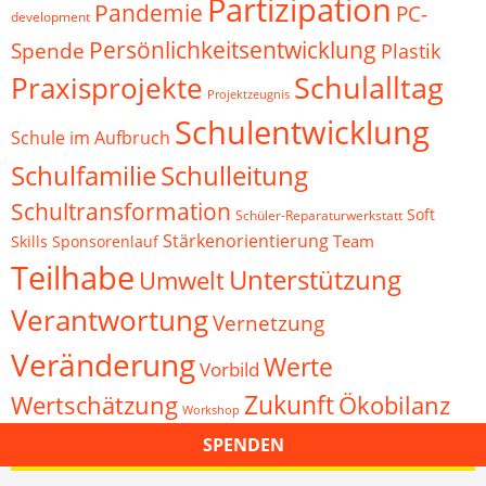
Partizipation
Pandemie
PC-
development
Persönlichkeitsentwicklung
Spende
Plastik
Schulalltag
Praxisprojekte
Projektzeugnis
Schulentwicklung
Schule im Aufbruch
Schulfamilie
Schulleitung
Schultransformation
Soft
Schüler-Reparaturwerkstatt
Stärkenorientierung
Team
Skills
Sponsorenlauf
Teilhabe
Unterstützung
Umwelt
Verantwortung
Vernetzung
Veränderung
Werte
Vorbild
Zukunft
Wertschätzung
Ökobilanz
Workshop
SPENDEN