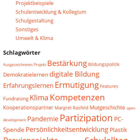
Projektbeispiele
Schulentwicklung & Kollegium
Schulgestaltung
Sonstiges
Umwelt & Klima
Schlagwörter
Bestärkung
Bildungspolitik
Ausgezeichnetes Projekt
digitale Bildung
Demokratielernen
Ermutigung
Erfahrungslernen
Features
Kompetenzen
Klima
Fundraising
Mutgeschichte
Kooperationspartner
Margret Rasfeld
open
Partizipation
Pandemie
PC-
development
Persönlichkeitsentwicklung
Spende
Plastik