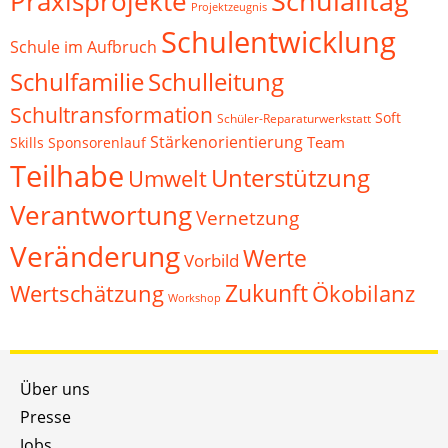
Schulalltag
Praxisprojekte
Projektzeugnis
Schulentwicklung
Schule im Aufbruch
Schulfamilie
Schulleitung
Schultransformation
Soft
Schüler-Reparaturwerkstatt
Stärkenorientierung
Team
Skills
Sponsorenlauf
Teilhabe
Unterstützung
Umwelt
Verantwortung
Vernetzung
Veränderung
Werte
Vorbild
Zukunft
Wertschätzung
Ökobilanz
Workshop
Über uns
Presse
Jobs