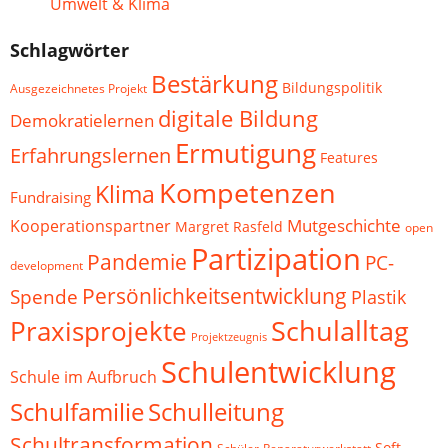
Umwelt & Klima
Schlagwörter
Bestärkung
Bildungspolitik
Ausgezeichnetes Projekt
digitale Bildung
Demokratielernen
Ermutigung
Erfahrungslernen
Features
Kompetenzen
Klima
Fundraising
Mutgeschichte
Kooperationspartner
Margret Rasfeld
open
Partizipation
Pandemie
PC-
development
Persönlichkeitsentwicklung
Spende
Plastik
Schulalltag
Praxisprojekte
Projektzeugnis
Schulentwicklung
Schule im Aufbruch
Schulfamilie
Schulleitung
Schultransformation
Soft