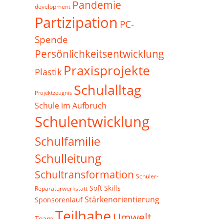
Pandemie
development
Partizipation
PC-
Spende
Persönlichkeitsentwicklung
Praxisprojekte
Plastik
Schulalltag
Projektzeugnis
Schule im Aufbruch
Schulentwicklung
Schulfamilie
Schulleitung
Schultransformation
Schüler-
Soft Skills
Reparaturwerkstatt
Stärkenorientierung
Sponsorenlauf
Teilhabe
Umwelt
Team