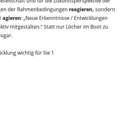
esellschaft und für die Zukunftsperspektive der
rungen der Rahmenbedingungen
reagieren,
sondern
ft
agieren
: „Neue Erkenntnisse / Entwicklungen
tiv mitgestalten.“ Statt nur Löcher im Boot zu
sogar.