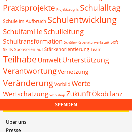
Schulalltag
Praxisprojekte
Projektzeugnis
Schulentwicklung
Schule im Aufbruch
Schulfamilie
Schulleitung
Schultransformation
Soft
Schüler-Reparaturwerkstatt
Stärkenorientierung
Team
Skills
Sponsorenlauf
Teilhabe
Unterstützung
Umwelt
Verantwortung
Vernetzung
Veränderung
Werte
Vorbild
Zukunft
Wertschätzung
Ökobilanz
Workshop
SPENDEN
Über uns
Presse