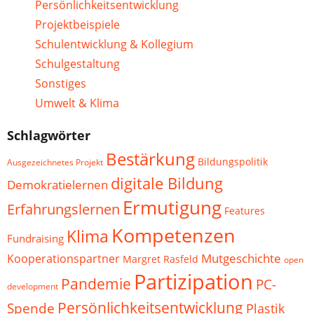
Persönlichkeitsentwicklung
Projektbeispiele
Schulentwicklung & Kollegium
Schulgestaltung
Sonstiges
Umwelt & Klima
Schlagwörter
Bestärkung
Bildungspolitik
Ausgezeichnetes Projekt
digitale Bildung
Demokratielernen
Ermutigung
Erfahrungslernen
Features
Kompetenzen
Klima
Fundraising
Mutgeschichte
Kooperationspartner
Margret Rasfeld
open
Partizipation
Pandemie
PC-
development
Persönlichkeitsentwicklung
Spende
Plastik