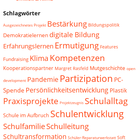
Schlagwörter
Bestärkung
Bildungspolitik
Ausgezeichnetes Projekt
digitale Bildung
Demokratielernen
Ermutigung
Erfahrungslernen
Features
Kompetenzen
Klima
Fundraising
Mutgeschichte
Kooperationspartner
Margret Rasfeld
open
Partizipation
Pandemie
PC-
development
Persönlichkeitsentwicklung
Spende
Plastik
Schulalltag
Praxisprojekte
Projektzeugnis
Schulentwicklung
Schule im Aufbruch
Schulfamilie
Schulleitung
Schultransformation
Soft
Schüler-Reparaturwerkstatt