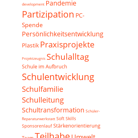
Pandemie
development
Partizipation
PC-
Spende
Persönlichkeitsentwicklung
Praxisprojekte
Plastik
Schulalltag
Projektzeugnis
Schule im Aufbruch
Schulentwicklung
Schulfamilie
Schulleitung
Schultransformation
Schüler-
Soft Skills
Reparaturwerkstatt
Stärkenorientierung
Sponsorenlauf
Teilhabe
Umwelt
Team