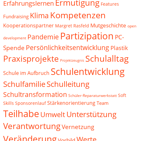
Ermutigung
Erfahrungslernen
Features
Kompetenzen
Klima
Fundraising
Mutgeschichte
Kooperationspartner
Margret Rasfeld
open
Partizipation
Pandemie
PC-
development
Persönlichkeitsentwicklung
Spende
Plastik
Schulalltag
Praxisprojekte
Projektzeugnis
Schulentwicklung
Schule im Aufbruch
Schulfamilie
Schulleitung
Schultransformation
Soft
Schüler-Reparaturwerkstatt
Stärkenorientierung
Team
Skills
Sponsorenlauf
Teilhabe
Unterstützung
Umwelt
Verantwortung
Vernetzung
Veränderung
Werte
Vorbild