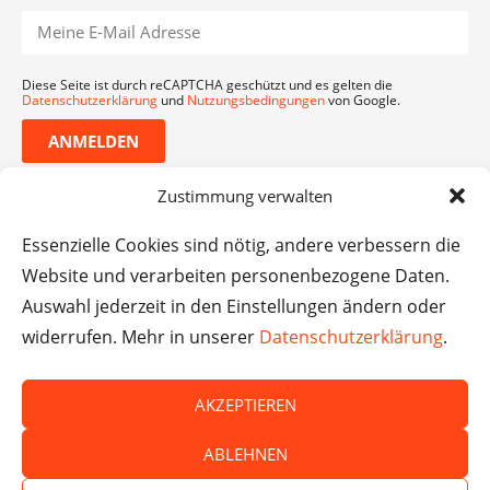
Diese Seite ist durch reCAPTCHA geschützt und es gelten die
Datenschutzerklärung
und
Nutzungsbedingungen
von Google.
ANMELDEN
Zustimmung verwalten
Essenzielle Cookies sind nötig, andere verbessern die
Website und verarbeiten personenbezogene Daten.
Auswahl jederzeit in den Einstellungen ändern oder
widerrufen. Mehr in unserer
Datenschutzerklärung
.
AKZEPTIEREN
© Das macht Schule 2026 – Das macht Schule haftet
ABLEHNEN
nicht für die Inhalte externer Websites.