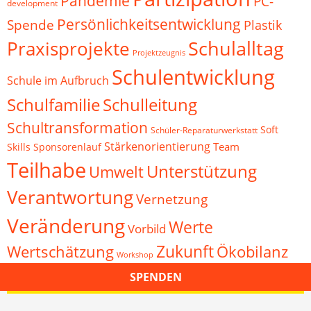
Pandemie
PC-
development
Persönlichkeitsentwicklung
Spende
Plastik
Schulalltag
Praxisprojekte
Projektzeugnis
Schulentwicklung
Schule im Aufbruch
Schulfamilie
Schulleitung
Schultransformation
Soft
Schüler-Reparaturwerkstatt
Stärkenorientierung
Team
Skills
Sponsorenlauf
Teilhabe
Unterstützung
Umwelt
Verantwortung
Vernetzung
Veränderung
Werte
Vorbild
Zukunft
Wertschätzung
Ökobilanz
Workshop
SPENDEN